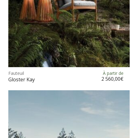
la
pag
du
prod
Ce
prod
Fauteuil
À partir de
Choix des options
a
2 560,00
€
Gloster Kay
plus
vari
Les
opt
peu
être
choi