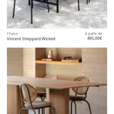
Ce
prod
Chaise
À partir de
Choix des options
a
495,00
€
Vincent Sheppard Wicked
plus
vari
Les
opt
peu
être
choi
sur
la
pag
du
prod