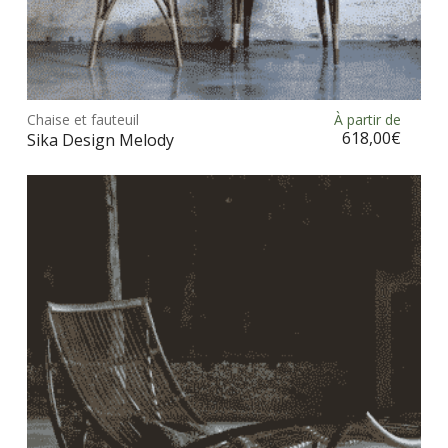
Ce
prod
Chaise et fauteuil
À partir de
Choix des options
a
618,00
€
Sika Design Melody
plus
vari
Les
opt
peu
être
choi
sur
la
pag
du
prod