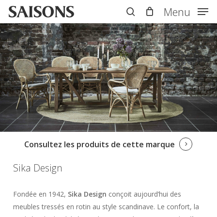
Skip
Menu
Menu
to
search
main
content
Consultez les produits de cette marque
Sika Design
Fondée en 1942,
Sika Design
conçoit aujourd’hui des
meubles tressés en rotin au style scandinave. Le confort, la