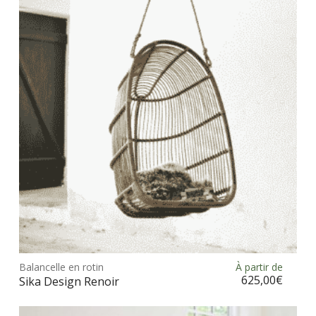
opt
peu
être
choi
sur
la
pag
du
prod
Ce
prod
Balancelle en rotin
À partir de
Choix des options
a
625,00
€
Sika Design Renoir
plus
vari