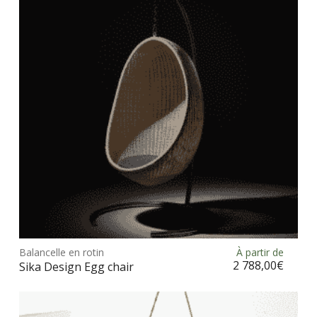
Ce
prod
Balancelle en rotin
À partir de
Choix des options
a
2 788,00
€
Sika Design Egg chair
plus
vari
Les