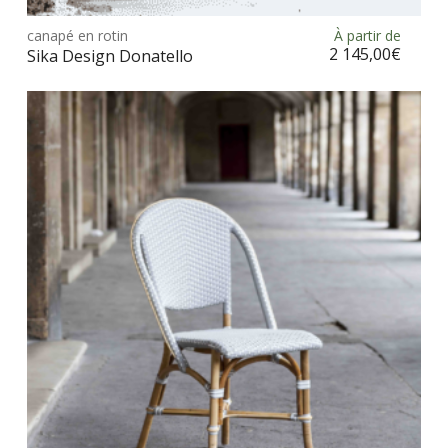
prod
canapé en rotin
À partir de
Choix des options
a
2 145,00
€
Sika Design Donatello
plus
vari
Les
opt
peu
être
choi
sur
la
pag
du
prod