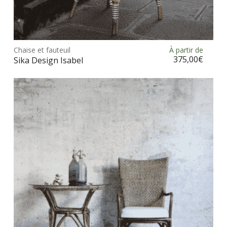
Ce
prod
Chaise et fauteuil
À partir de
Choix des options
a
375,00
€
Sika Design Isabel
plus
vari
Les
opt
peu
être
choi
sur
la
pag
du
prod