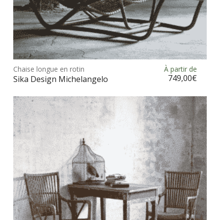
Ce
prod
Chaise longue en rotin
À partir de
Choix des options
a
749,00
€
Sika Design Michelangelo
plus
vari
Les
opt
peu
être
choi
sur
la
pag
du