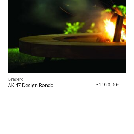
sur
la
pag
du
prod
Ce
prod
Brasero
Choix des options
a
31 920,00
€
AK 47 Design Rondo
plus
vari
Les
opt
peu
être