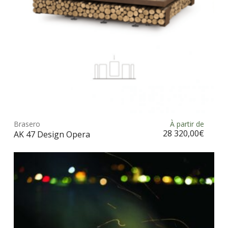
la
pag
du
prod
Ce
prod
Brasero
À partir de
Choix des options
a
28 320,00
€
AK 47 Design Opera
plus
vari
Les
opt
peu
être
choi