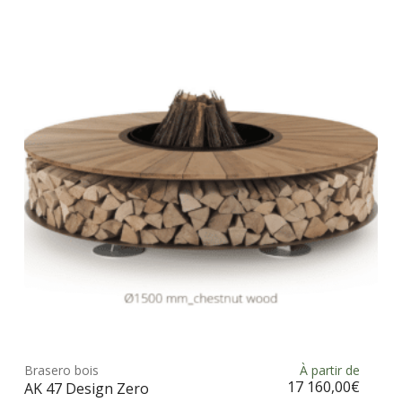
Les
opt
peu
être
choi
sur
la
pag
du
prod
Ce
prod
Brasero bois
À partir de
Choix des options
a
17 160,00
€
AK 47 Design Zero
plus