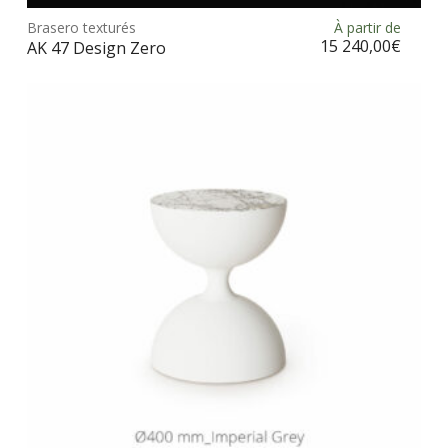
prod
Brasero texturés
À partir de
Choix des options
a
15 240,00
€
AK 47 Design Zero
plus
vari
Les
opt
peu
être
choi
sur
la
pag
du
prod