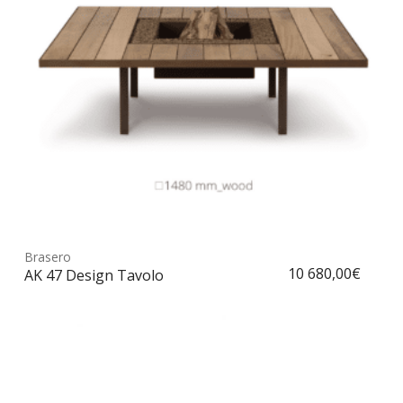
choi
sur
la
pag
du
prod
Ce
prod
Brasero
Choix des options
a
10 680,00
€
AK 47 Design Tavolo
plus
vari
Les
opt
peu
être