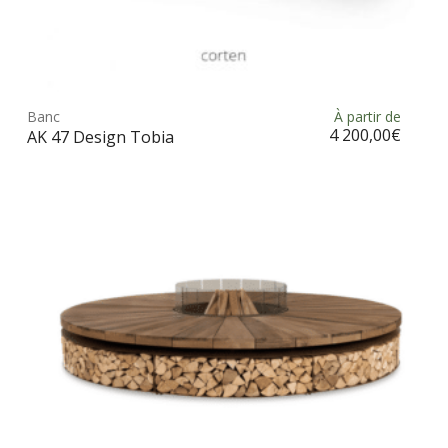
Ce
prod
Banc
À partir de
Choix des options
a
4 200,00
€
AK 47 Design Tobia
plus
vari
Les
opt
peu
être
choi
sur
la
pag
du
prod