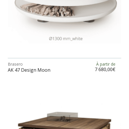
pag
du
prod
Ce
prod
Brasero
À partir de
Choix des options
a
7 680,00
€
AK 47 Design Moon
plus
vari
Les
opt
peu
être
choi
sur