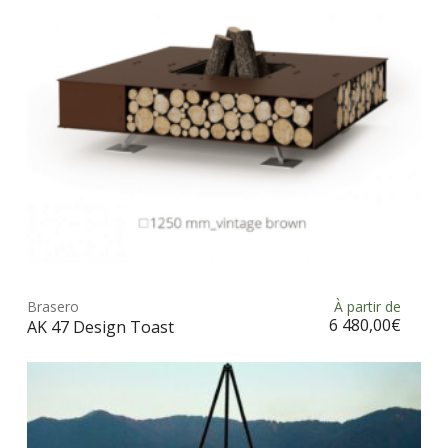
choi
sur
la
pag
du
prod
Ce
prod
Brasero
À partir de
Choix des options
a
6 480,00
€
AK 47 Design Toast
plus
vari
Les
opt
peu