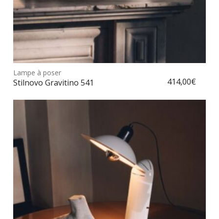
Ce
prod
Lampe à poser
Choix des options
a
414,00
€
Stilnovo Gravitino 541
plus
vari
Les
opt
peu
être
choi
sur
la
pag
du