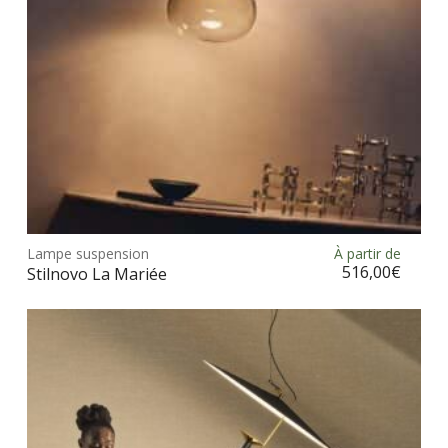
la
pag
du
prod
Ce
prod
Lampe suspension
À partir de
Choix des options
a
516,00
€
Stilnovo La Mariée
plus
vari
Les
opt
peu
être
choi