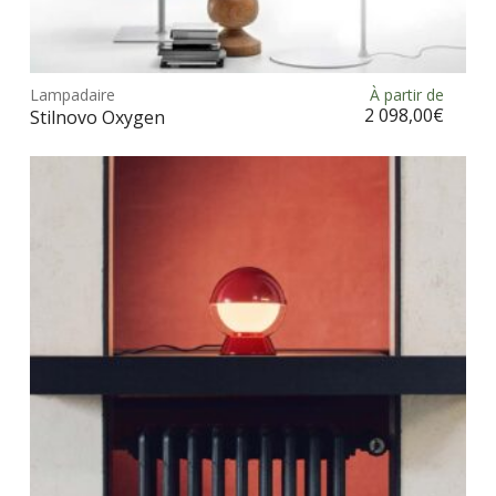
Ce
prod
Lampadaire
À partir de
Choix des options
a
2 098,00
€
Stilnovo Oxygen
plus
vari
Les
opt
peu
être
choi
sur
la
pag
du
prod