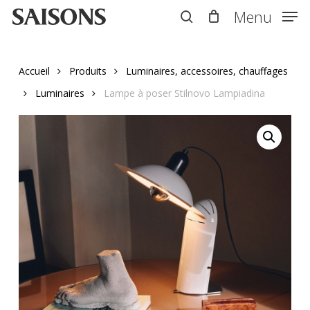
Skip
Menu
Menu
to
search
main
content
Accueil
Produits
Luminaires, accessoires, chauffages
Luminaires
Lampe à poser Stilnovo Lampiadina