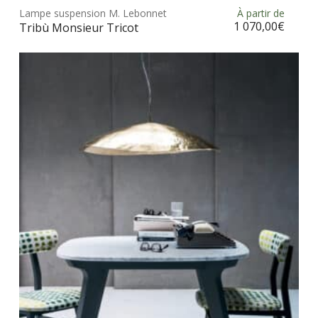
Lampe suspension M. Lebonnet
À partir de
Choix des options
a
1 070,00
€
Tribù Monsieur Tricot
plus
vari
Les
opt
peu
être
choi
sur
la
pag
du
prod
Ce