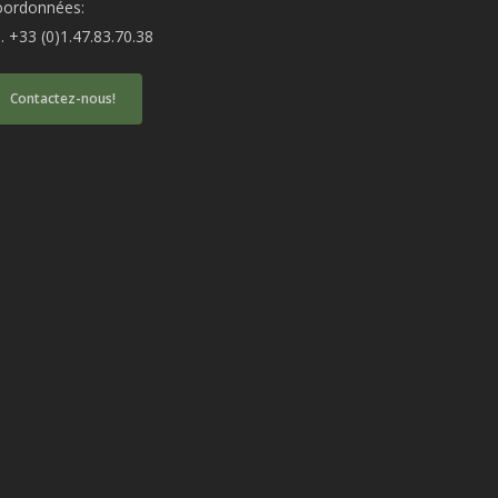
oordonnées:
produit
produit
l. +33 (0)1.47.83.70.38
Contactez-nous!