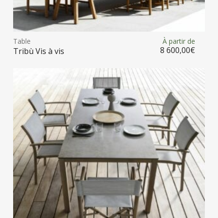
Ce
prod
Table
À partir de
Choix des options
a
8 600,00
€
Tribù Vis à vis
plus
vari
Les
opt
peu
être
choi
sur
la
pag
du
prod