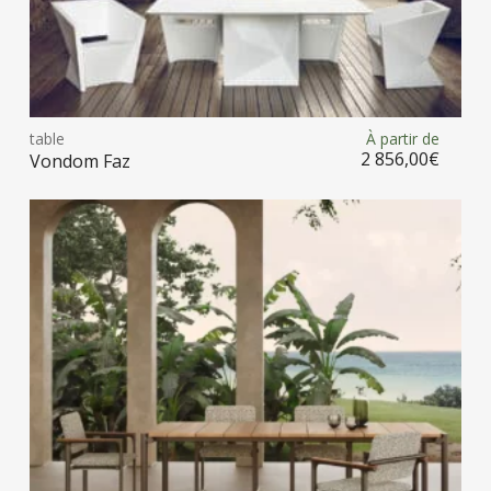
Ce
prod
table
À partir de
Choix des options
a
2 856,00
€
Vondom Faz
plus
vari
Les
opt
peu
être
choi
sur
la
pag
du
prod