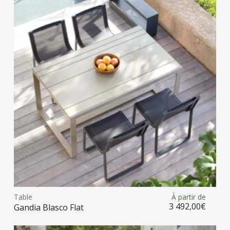
opt
peu
être
choi
sur
la
pag
du
prod
Ce
prod
Table
À partir de
Choix des options
a
3 492,00
€
Gandia Blasco Flat
plus
vari