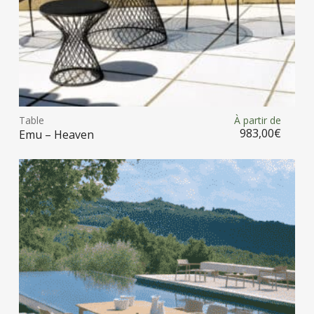
prod
Ce
prod
Table
À partir de
Choix des options
a
983,00
€
Emu – Heaven
plus
vari
Les
opt
peu
être
choi
sur
la
pag