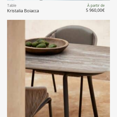
Table
À partir de
Choix des options
a
5 960,00
€
Kristalia Boiacca
plus
vari
Les
opt
peu
être
choi
sur
la
pag
du
prod
Ce