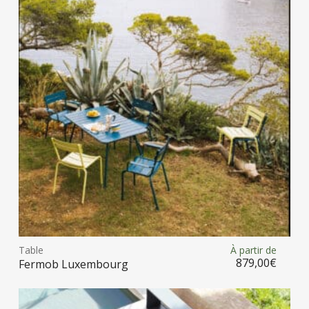
opt
peu
être
choi
sur
la
pag
du
prod
Ce
prod
Table
À partir de
Choix des options
a
879,00
€
Fermob Luxembourg
plus
vari
Les