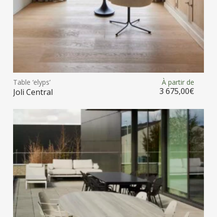
prod
Ce
prod
Table ‘elyps’
À partir de
Choix des options
a
3 675,00
€
Joli Central
plus
vari
Les
opt
peu
être
choi
sur
la
pag