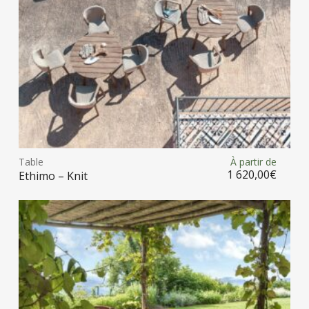
la
pag
du
prod
Ce
prod
Table
À partir de
Choix des options
a
1 620,00
€
Ethimo – Knit
plus
vari
Les
opt
peu
être
choi
sur