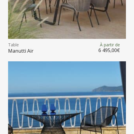
Ce
prod
Table
À partir de
Choix des options
a
6 495,00
€
Manutti Air
plus
vari
Les
opt
peu
être
choi
sur
la
pag
du