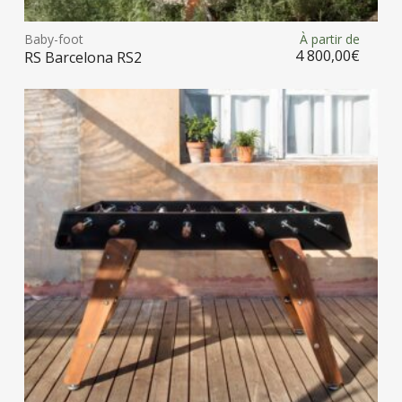
prod
Baby-foot
À partir de
Choix des options
a
4 800,00
€
RS Barcelona RS2
plus
vari
Les
opt
peu
être
choi
sur
la
pag
du
prod