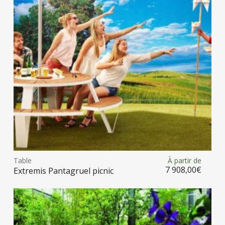
être
choi
sur
la
pag
du
prod
Ce
prod
Table
À partir de
Choix des options
a
7 908,00
€
Extremis Pantagruel picnic
plus
vari
Les
opt