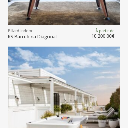
Ce
prod
Billard Indoor
À partir de
Choix des options
a
10 200,00
€
RS Barcelona Diagonal
plus
vari
Les
opt
peu
être
choi
sur
la
pag
du
prod