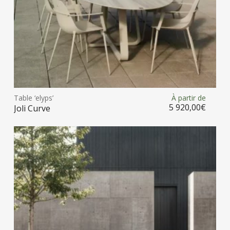
du
prod
Ce
prod
Table ‘elyps’
À partir de
Choix des options
a
5 920,00
€
Joli Curve
plus
vari
Les
opt
peu
être
choi
sur
la