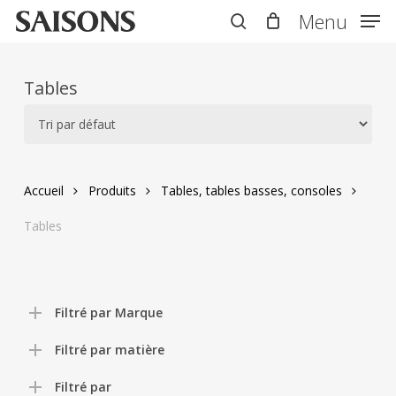
Skip
Menu
Menu
to
search
main
content
Tables
Accueil
Produits
Tables, tables basses, consoles
Tables
Filtré par Marque
Filtré par matière
Filtré par