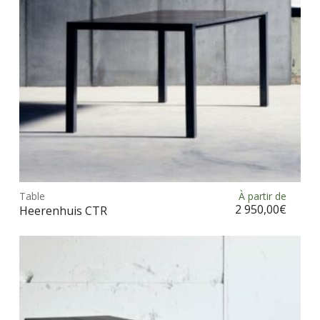
sur
la
pag
du
prod
Ce
prod
Table
À partir de
Choix des options
a
2 950,00
€
Heerenhuis CTR
plus
vari
Les
opt
peu
être