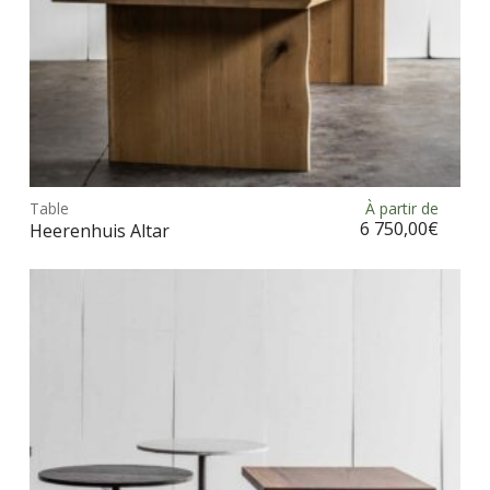
du
prod
Ce
prod
Table
À partir de
Choix des options
a
6 750,00
€
Heerenhuis Altar
plus
vari
Les
opt
peu
être
choi
sur
la