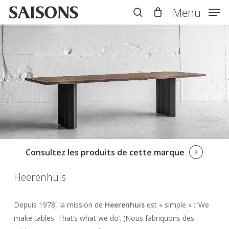
Skip
Menu
Menu
to
search
main
content
Consultez les produits de cette marque
Heerenhuis
Depuis 1978, la mission de
Heerenhuis
est « simple » : ‘We
make tables. That’s what we do’. (Nous fabriquons des