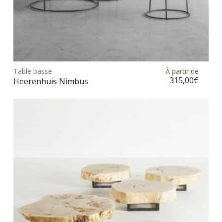
Ce
prod
Table basse
À partir de
Choix des options
a
315,00
€
Heerenhuis Nimbus
plus
vari
Les
opt
peu
être
choi
sur
la
pag
du