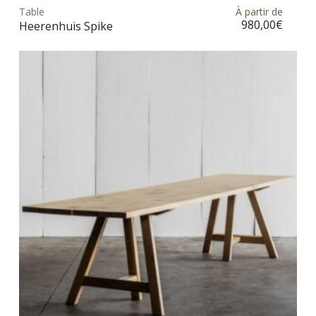
Table
À partir de
Choix des options
a
980,00
€
Heerenhuis Spike
plus
vari
Les
opt
peu
être
choi
sur
la
pag
du
prod
Ce