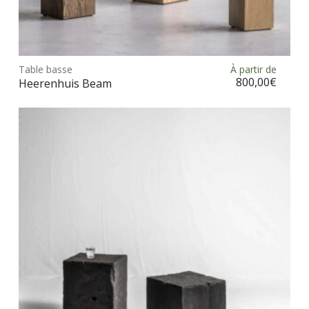
Ce
prod
Table basse
À partir de
Choix des options
a
800,00
€
Heerenhuis Beam
plus
vari
Les
opt
peu
être
choi
sur
la
pag
du
prod