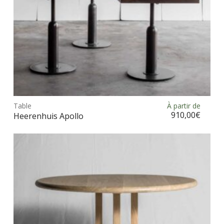
pag
du
prod
Ce
prod
Table
À partir de
Choix des options
a
910,00
€
Heerenhuis Apollo
plus
vari
Les
opt
peu
être
choi
sur