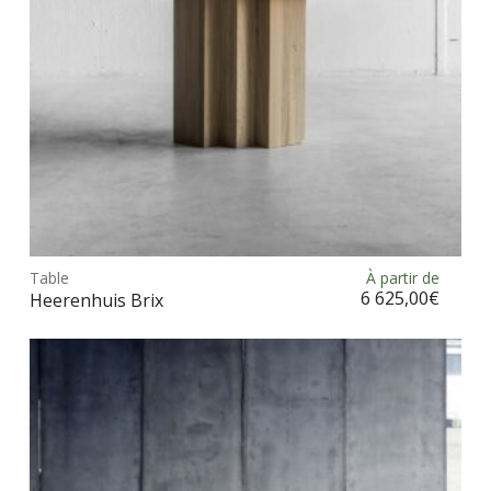
la
pag
du
prod
Ce
prod
Table
À partir de
Choix des options
a
6 625,00
€
Heerenhuis Brix
plus
vari
Les
opt
peu
être
choi