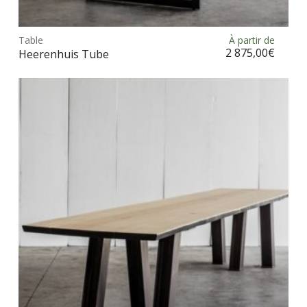
Ce
prod
Table
À partir de
Choix des options
a
2 875,00
€
Heerenhuis Tube
plus
vari
Les
opt
peu
être
choi
sur
la
pag
du
prod