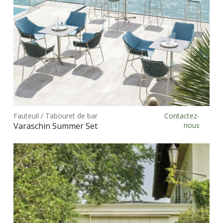
la
pag
du
prod
Ce
prod
Fauteuil / Tabouret de bar
Contactez-
Choix des options
a
Varaschin Summer Set
nous
plus
vari
Les
opt
peu
être
choi
sur