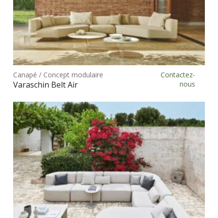
prod
Ce
prod
Canapé / Concept modulaire
Contactez-
Choix des options
a
Varaschin Belt Air
nous
plus
vari
Les
opt
peu
être
choi
sur
la
pag
du