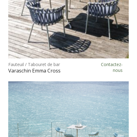
pag
du
prod
Ce
prod
Fauteuil / Tabouret de bar
Contactez-
Choix des options
a
Varaschin Emma Cross
nous
plus
vari
Les
opt
peu
être
choi
sur