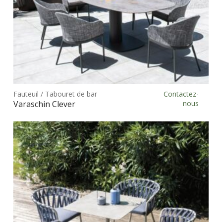
du
prod
Ce
prod
Fauteuil / Tabouret de bar
Contactez-
Choix des options
a
Varaschin Clever
nous
plus
vari
Les
opt
peu
être
choi
sur
la