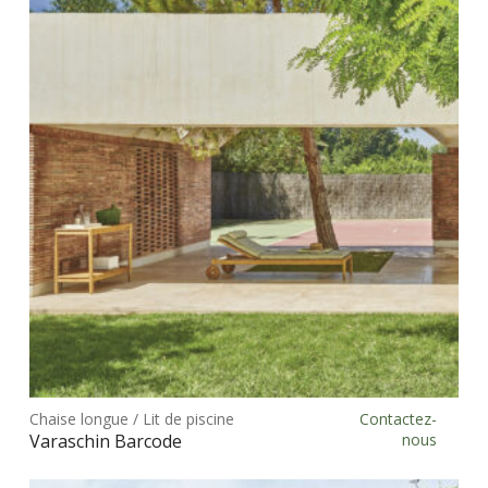
opt
peu
être
choi
sur
la
pag
du
prod
Ce
prod
Chaise longue / Lit de piscine
Contactez-
Choix des options
a
Varaschin Barcode
nous
plus
vari