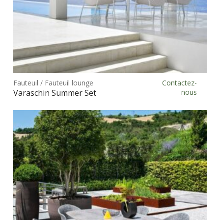
prod
Ce
prod
Fauteuil / Fauteuil lounge
Contactez-
Choix des options
a
Varaschin Summer Set
nous
plus
vari
Les
opt
peu
être
choi
sur
la
pag