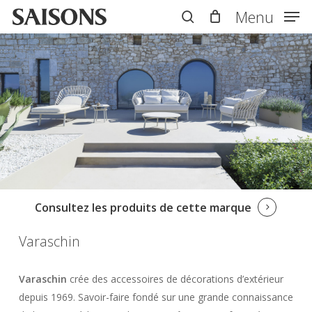
Skip
Menu
Menu
to
search
main
content
Consultez les produits de cette marque
Varaschin
Varaschin
crée des accessoires de décorations d’extérieur
depuis 1969. Savoir-faire fondé sur une grande connaissance