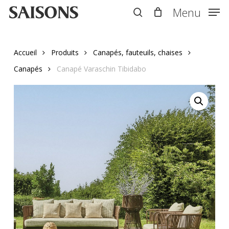
Skip
Menu
Menu
to
search
main
content
Accueil
Produits
Canapés, fauteuils, chaises
Canapés
Canapé Varaschin Tibidabo