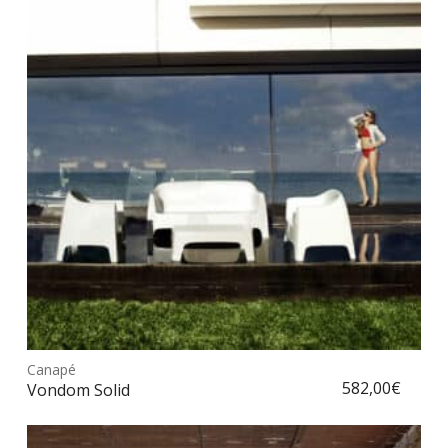
Ce
prod
Canapé
Choix des options
a
582,00
€
Vondom Solid
plus
vari