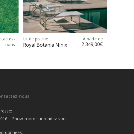
Ce
Ce
produit
produit
tactez-
Lit de piscine
À partir de
Choix des options
a
a
2 349,00
€
nous
Royal Botania Ninix
plusieurs
plusieurs
variations.
variations.
Les
Les
options
options
peuvent
peuvent
être
être
choisies
choisies
ontactez-nous
sur
sur
la
la
resse:
page
page
016 – Show-room sur rendez-vous.
du
du
oordonnées:
produit
produit