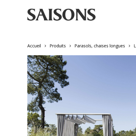
Skip
to
main
content
Accueil
Produits
Parasols, chaises longues
L
Appuyez sur "entrer" pour rechercher ou ESC pour fer