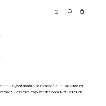
Menu
instagram
search
on
n
unmoon. Daybed modulable composé d’une structure en
thane. Possibilité d’ajouter des rideaux et un toit en