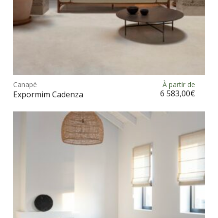
prod
Ce
prod
Canapé
À partir de
Choix des options
a
6 583,00
€
Expormim Cadenza
plus
vari
Les
opt
peu
être
choi
sur
la
pag