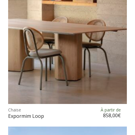
opt
peu
être
choi
sur
la
pag
du
prod
Ce
prod
Chaise
À partir de
Choix des options
a
858,00
€
Expormim Loop
plus
vari
Les