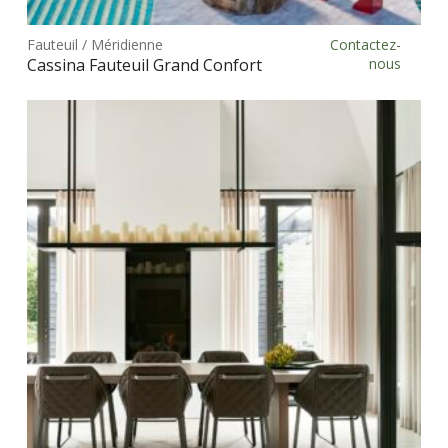
prod
Fauteuil / Méridienne
Contactez-
Choix des options
a
Cassina Fauteuil Grand Confort
nous
plus
vari
Les
opt
peu
être
choi
sur
la
pag
du
prod