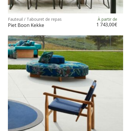
Ce
prod
Fauteuil / Tabouret de repas
À partir de
Choix des options
a
1 743,00
€
Piet Boon Kekke
plus
vari
Les
opt
peu
être
choi
sur
la
pag
du
prod