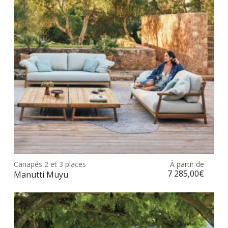
être
choi
sur
la
pag
du
prod
Ce
prod
Canapés 2 et 3 places
À partir de
Choix des options
a
7 285,00
€
Manutti Muyu
plus
vari
Les
opt