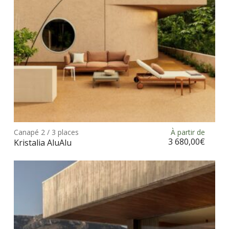
sur
la
pag
du
prod
Ce
prod
Canapé 2 / 3 places
À partir de
Choix des options
a
3 680,00
€
Kristalia AluAlu
plus
vari
Les
opt
peu
être
choi