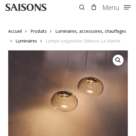
Skip
Menu
Menu
to
search
main
content
Accueil
Produits
Luminaires, accessoires, chauffages
Luminaires
Lampe suspension Stilnovo La Mariée