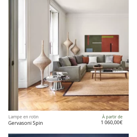
Ce
prod
Lampe en rotin
À partir de
Choix des options
a
1 060,00
€
Gervasoni Spin
plus
vari