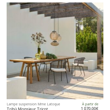
vari
Les
opt
peu
être
choi
sur
la
pag
du
prod
Ce
prod
Lampe suspension Mme Latoque
À partir de
Choix des options
a
1 070,00
€
Tribù Monsieur Tricot