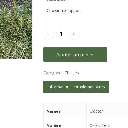
Ajouter au panier
Catégorie :
Chaises
Informations complémentaires
Gloster
Marque
Osier
,
Teck
Matière