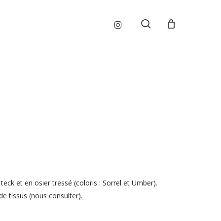
Menu
instagram
search
eck et en osier tressé (coloris : Sorrel et Umber).
e tissus (nous consulter).