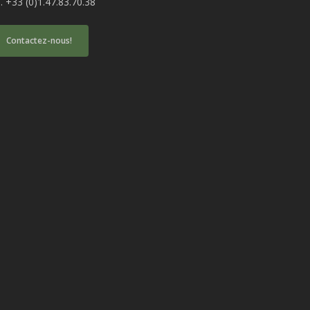
l. +33 (0)1.47.83.70.38
Contactez-nous!