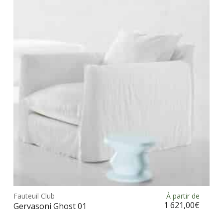
Les
opt
peu
être
choi
sur
la
pag
du
prod
Ce
prod
Fauteuil Club
À partir de
Choix des options
a
1 621,00
€
Gervasoni Ghost 01
plus