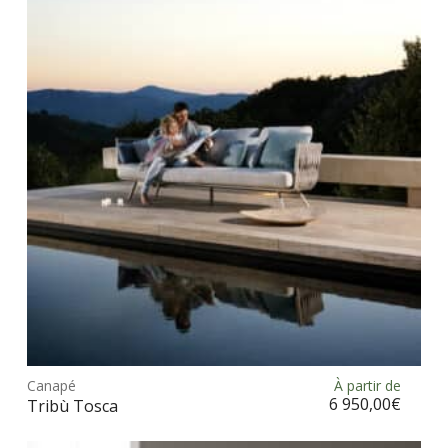
opt
peu
être
choi
sur
la
pag
du
prod
Ce
prod
Canapé
À partir de
Choix des options
a
6 950,00
€
Tribù Tosca
plus
vari