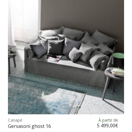
Les
opt
peu
être
choi
sur
la
pag
du
prod
Ce
prod
Canapé
À partir de
Choix des options
a
5 499,00
€
Gervasoni ghost 16
plus