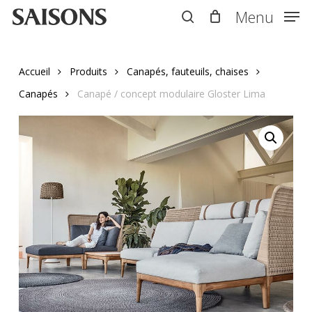
Skip
Menu
Menu
to
search
main
content
Accueil
Produits
Canapés, fauteuils, chaises
Canapés
Canapé / concept modulaire Gloster Lima