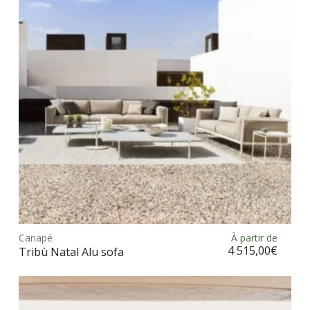
Ce
prod
Canapé
À partir de
Choix des options
a
4 515,00
€
Tribù Natal Alu sofa
plus
vari
Les