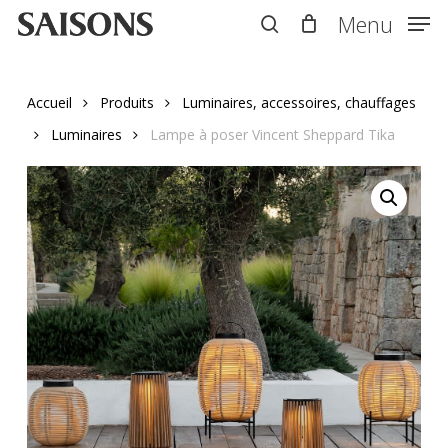
Skip
Menu
Menu
to
search
main
content
Accueil
Produits
Luminaires, accessoires, chauffages
Luminaires
Lampe à poser Vincent Sheppard Tika