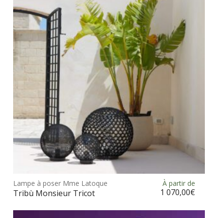
opt
peu
être
choi
sur
la
pag
du
prod
Ce
prod
Lampe à poser Mme Latoque
À partir de
Choix des options
a
1 070,00
€
Tribù Monsieur Tricot
plus
vari