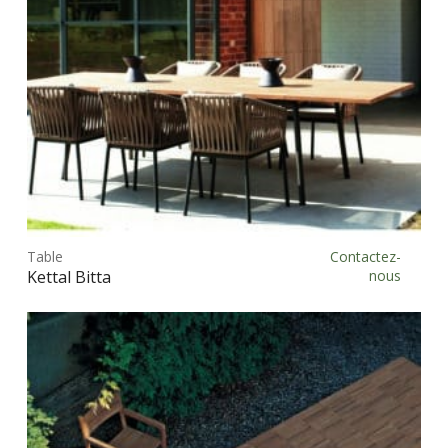
Ce
prod
Table
Contactez-
Choix des options
a
Kettal Bitta
nous
plus
vari
Les
opt
peu
être
choi