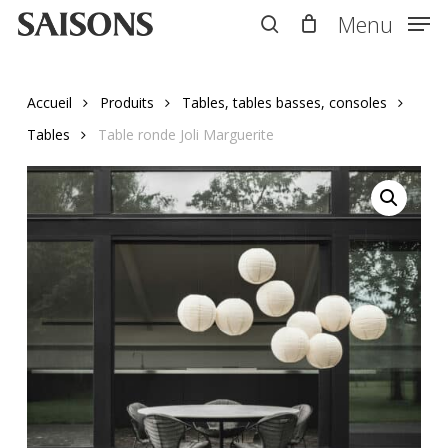
Skip
Menu
Menu
to
search
main
content
Accueil
Produits
Tables, tables basses, consoles
Tables
Table ronde Joli Marguerite