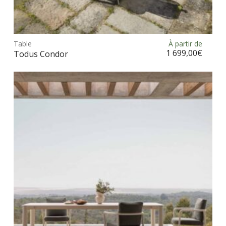
Ce
prod
Table
À partir de
Choix des options
a
1 699,00
€
Todus Condor
plus
vari
Les
opt
peu
être
choi
sur
la
pag
du
prod