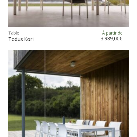
Ce
prod
Table
À partir de
Choix des options
a
3 989,00
€
Todus Kori
plus
vari
Les
opt
peu
être
choi
sur
la
pag
du
prod