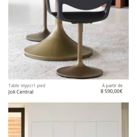
sur
la
pag
du
prod
Ce
prod
Table ‘elyps’/1 pied
À partir de
Choix des options
a
8 590,00
€
Joli Central
plus
vari
Les
opt
peu
être