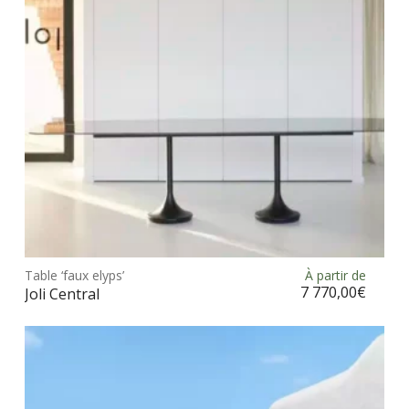
choi
sur
la
pag
du
prod
Ce
prod
Table ‘faux elyps’
À partir de
Choix des options
a
7 770,00
€
Joli Central
plus
vari
Les
opt
peu