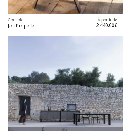
Ce
prod
Console
À partir de
Choix des options
a
2 440,00
€
Joli Propeller
plus
vari
Les
opt
peu
être
choi
sur
la
pag
du
prod