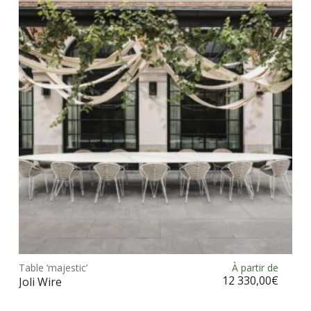
opt
peu
être
choi
sur
la
pag
du
prod
Ce
prod
Table ‘majestic’
À partir de
Choix des options
a
12 330,00
€
Joli Wire
plus
vari