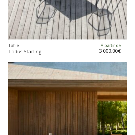
Ce
prod
Table
À partir de
Choix des options
a
3 000,00
€
Todus Starling
plus
vari
Les
opt
peu
être
choi
sur
la
pag
du