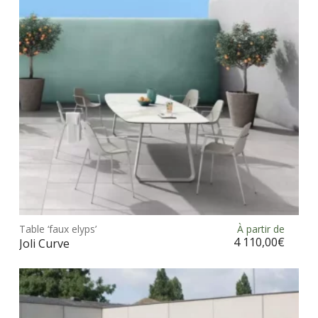
être
choi
sur
la
pag
du
prod
Ce
prod
Table ‘faux elyps’
À partir de
Choix des options
a
4 110,00
€
Joli Curve
plus
vari
Les
opt