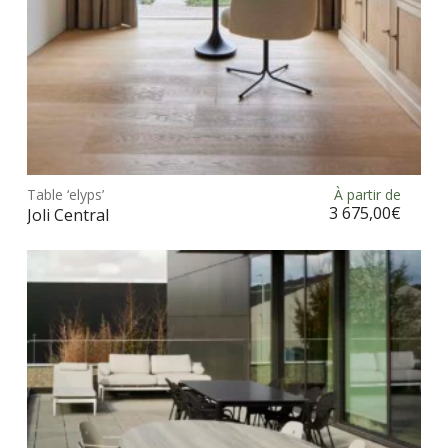
du
prod
Ce
prod
Table ‘elyps’
À partir de
Choix des options
a
3 675,00
€
Joli Central
plus
vari
Les
opt
peu
être
choi
sur
la