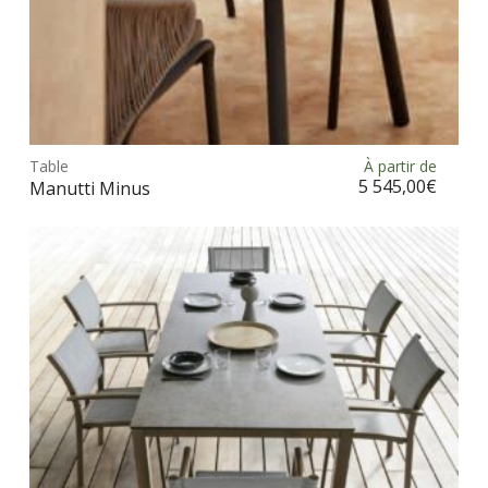
Ce
prod
Table
À partir de
Choix des options
a
5 545,00
€
Manutti Minus
plus
vari
Les
opt
peu
être
choi
sur
la
pag
du