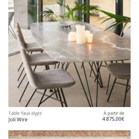
opt
peu
être
choi
sur
la
pag
du
prod
Ce
prod
Table ‘faux elyps’
À partir de
Choix des options
a
4 875,00
€
Joli Wire
plus
vari
Les