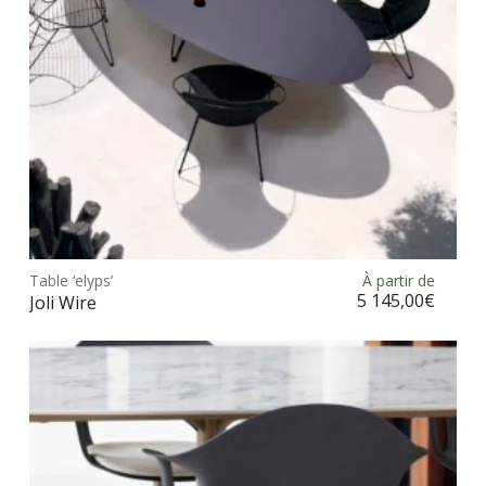
sur
la
pag
du
prod
Ce
prod
Table ‘elyps’
À partir de
Choix des options
a
5 145,00
€
Joli Wire
plus
vari
Les
opt
peu
être
choi