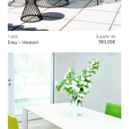
Ce
prod
Table
À partir de
Choix des options
a
983,00
€
Emu – Heaven
plus
vari
Les
opt
peu
être
choi
sur
la
pag
du
prod