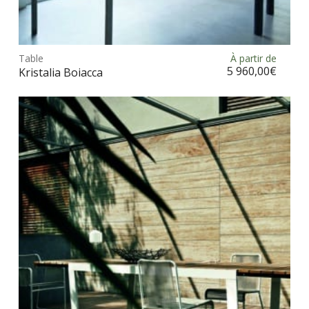
Ce
prod
Table
À partir de
Choix des options
a
5 960,00
€
Kristalia Boiacca
plus
vari
Les
opt
peu
être
choi
sur
la
pag
du
prod