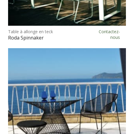
Ce
prod
Table à allonge en teck
Contactez-
Choix des options
a
Roda Spinnaker
nous
plus
vari
Les
opt
peu
être
choi
sur
la
pag
du
prod