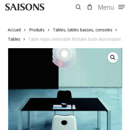
Skip
Menu
Menu
to
search
main
content
Accueil
Produits
Tables, tables basses, consoles
Tables
Table repas extensible Kristalia Sushi Alucompact