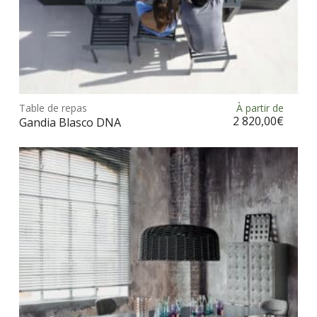
Ce
prod
Table de repas
À partir de
Choix des options
a
2 820,00
€
Gandia Blasco DNA
plus
vari
Les
opt
peu
être
choi
sur
la
pag
du