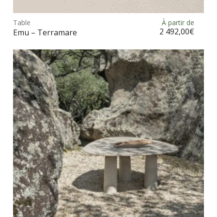
prod
Table
À partir de
Choix des options
a
2 492,00
€
Emu – Terramare
plus
vari
Les
opt
peu
être
choi
sur
la
pag
du
prod