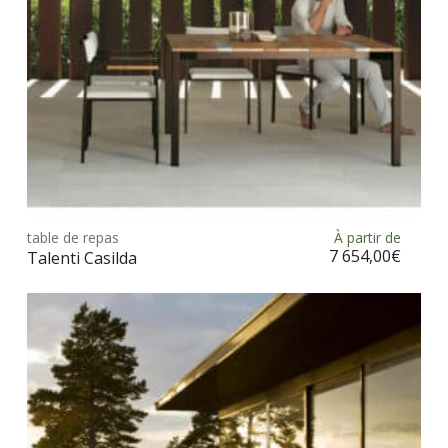
la
pag
du
prod
Ce
prod
table de repas
À partir de
Choix des options
a
7 654,00
€
Talenti Casilda
plus
vari
Les
opt
peu
être
choi