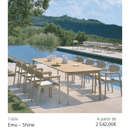
Ce
prod
Table
À partir de
Choix des options
a
2 542,00
€
Emu – Shine
plus