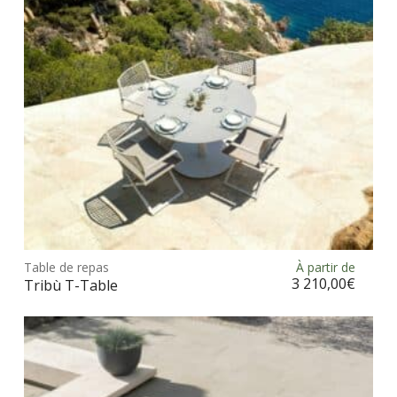
choi
sur
la
pag
du
prod
Ce
prod
Table de repas
À partir de
Choix des options
a
3 210,00
€
Tribù T-Table
plus
vari
Les
opt
peu