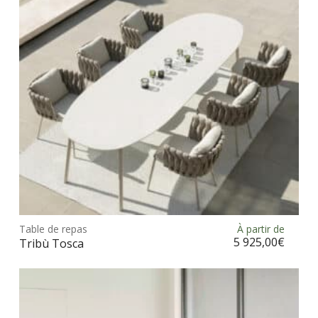
être
choi
sur
la
pag
du
prod
Ce
prod
Table de repas
À partir de
Choix des options
a
5 925,00
€
Tribù Tosca
plus
vari
Les
opt