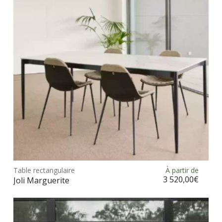
peu
être
choi
sur
la
pag
du
prod
Ce
prod
Table rectangulaire
À partir de
Choix des options
a
3 520,00
€
Joli Marguerite
plus
vari
Les