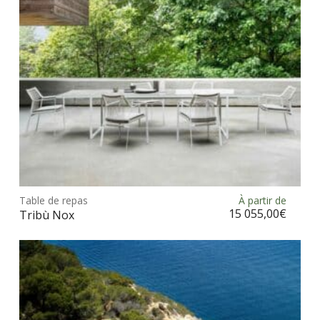
sur
la
pag
du
prod
Ce
prod
Table de repas
À partir de
Choix des options
a
15 055,00
€
Tribù Nox
plus
vari
Les
opt
peu
être