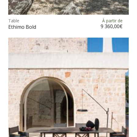
Ce
prod
Table
À partir de
Choix des options
a
9 360,00
€
Ethimo Bold
plus
vari
Les
opt
peu
être
choi
sur
la
pag
du
prod