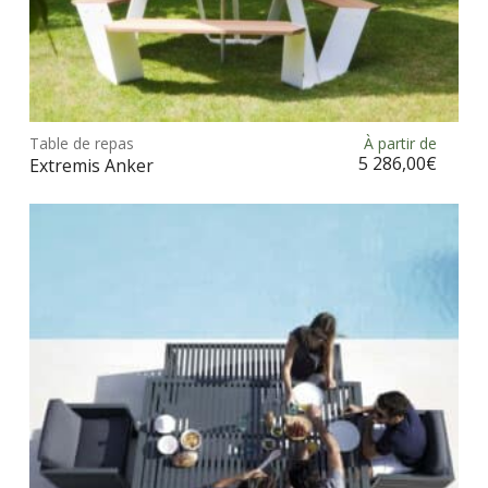
Ce
prod
Table de repas
À partir de
Choix des options
a
5 286,00
€
Extremis Anker
plus
vari
Les
opt
peu
être
choi
sur
la
pag
du
prod