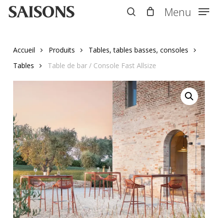
Skip
Menu
Menu
to
search
main
content
Accueil
Produits
Tables, tables basses, consoles
Tables
Table de bar / Console Fast Allsize