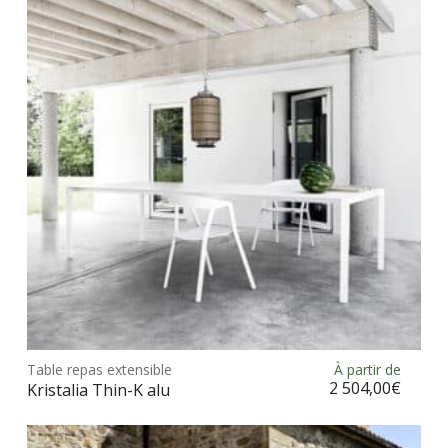
Ce
prod
Table repas extensible
À partir de
Choix des options
a
2 504,00
€
Kristalia Thin-K alu
plus
vari