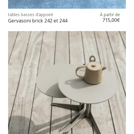
Ce
prod
tables basses d’appoint
À partir de
Choix des options
a
715,00
€
Gervasoni brick 242 et 244
plus
vari
Les
opt
peu
être
choi
sur
la
pag
du
prod