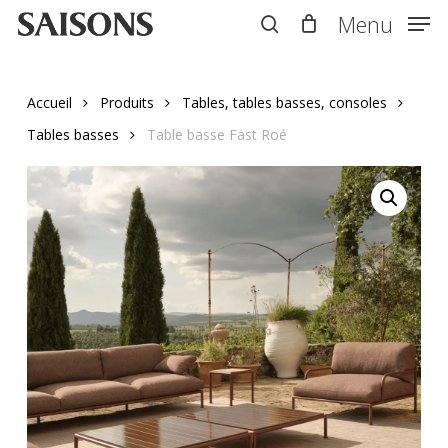
Skip
Menu
Menu
to
search
main
content
Accueil
Produits
Tables, tables basses, consoles
Tables basses
Table basse Fast Roé