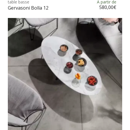
table basse
À partir de
Choix des options
a
580,00
€
Gervasoni Bolla 12
plus
vari
Les
opt
peu
être
choi
sur
la
pag
du
prod
Ce