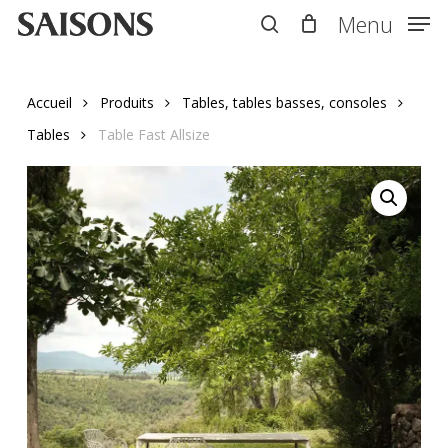
Skip
Menu
Menu
to
search
main
content
Accueil
Produits
Tables, tables basses, consoles
Tables
Table Fast Allsize