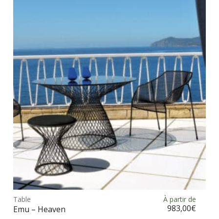
Ce
prod
Table
À partir de
Choix des options
a
983,00
€
Emu – Heaven
plus