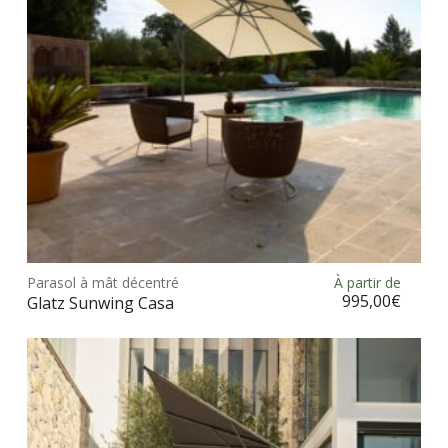
Ce
prod
Parasol à mât décentré
À partir de
Choix des options
a
995,00
€
Glatz Sunwing Casa
plus
vari
Les
opt
peu
être