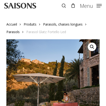
Skip
Menu
Menu
to
search
main
content
Accueil
Produits
Parasols, chaises longues
Parasols
Parasol Glatz Fortello Led