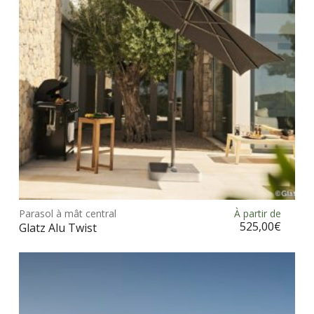
choi
sur
la
pag
du
prod
Ce
prod
Parasol à mât central
À partir de
Choix des options
a
525,00
€
Glatz Alu Twist
plus
vari
Les
opt
peu