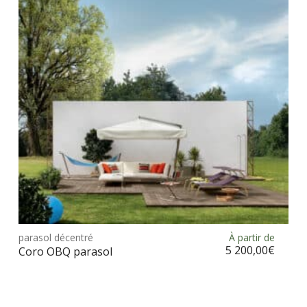
peu
être
choi
sur
la
pag
du
prod
Ce
prod
parasol décentré
À partir de
Choix des options
a
5 200,00
€
Coro OBQ parasol
plus
vari
Les