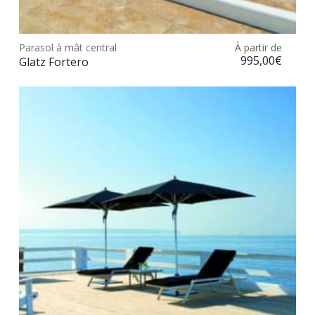
Ce
prod
Parasol à mât central
À partir de
Choix des options
a
995,00
€
Glatz Fortero
plus
vari
Les
opt
peu
être
choi
sur
la
pag
du
prod