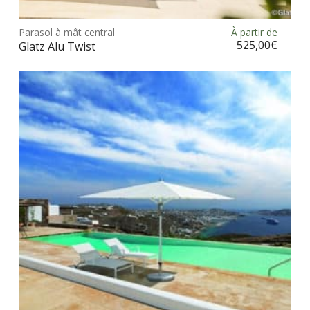
prod
Parasol à mât central
À partir de
Choix des options
a
525,00
€
Glatz Alu Twist
plus
vari
Les
opt
peu
être
choi
sur
la
pag
du
prod