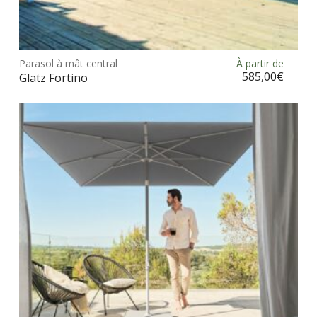
Ce
prod
Parasol à mât central
À partir de
Choix des options
a
585,00
€
Glatz Fortino
plus
vari
Les
opt
peu
être
choi
sur
la
pag
du
prod