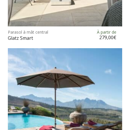
Ce
prod
Parasol à mât central
À partir de
Choix des options
a
279,00
€
Glatz Smart
plus
vari
Les
opt
peu
être
choi
sur
la
pag
du
prod