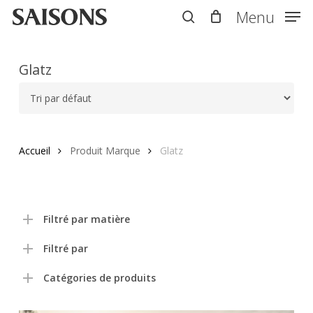
Skip
Menu
Menu
to
search
main
content
Glatz
Accueil
Produit Marque
Glatz
Filtré par matière
Filtré par
Catégories de produits