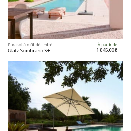
Ce
prod
Parasol à mât décentré
À partir de
Choix des options
a
1 845,00
€
Glatz Sombrano S+
plus
vari
Les
opt
peu
être
choi
sur
la
pag
du