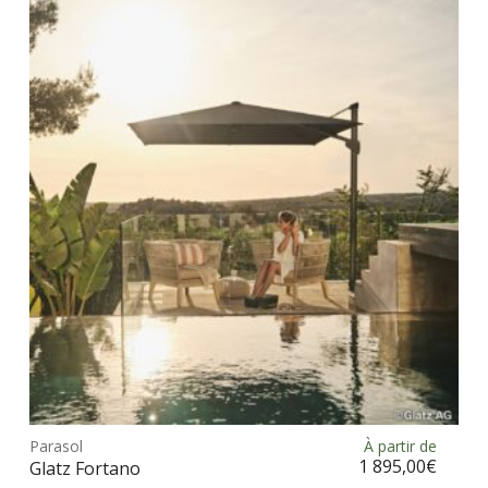
Ce
prod
Parasol
À partir de
Choix des options
a
1 895,00
€
Glatz Fortano
plus