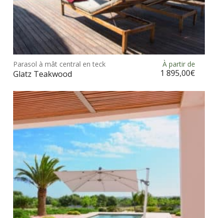
Ce
prod
Parasol à mât central en teck
À partir de
Choix des options
a
1 895,00
€
Glatz Teakwood
plus
vari
Les
opt
peu
être
choi
sur
la
pag
du
prod