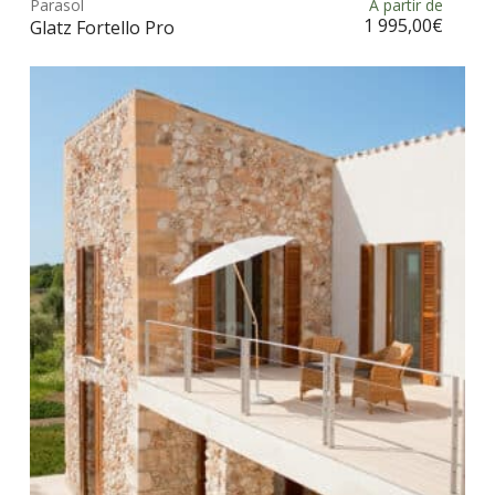
Parasol
À partir de
Choix des options
a
1 995,00
€
Glatz Fortello Pro
plus
vari
Les
opt
peu
être
choi
sur
la
pag
du
prod
Ce