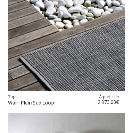
être
choi
sur
la
pag
du
prod
Ce
prod
Tapis
À partir de
Choix des options
a
2 973,00
€
Warli Plein Sud Loop
plus
vari
Les
opt