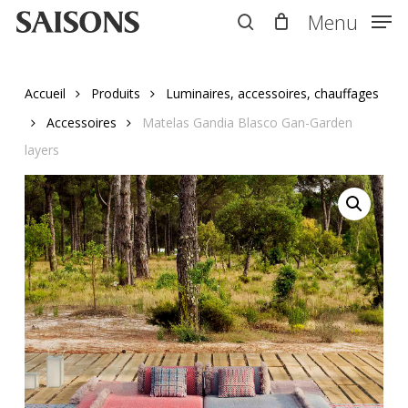
Skip
Menu
Menu
to
search
main
content
Accueil
Produits
Luminaires, accessoires, chauffages
Accessoires
Matelas Gandia Blasco Gan-Garden
layers