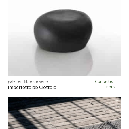
Ce
prod
galet en fibre de verre
Contactez-
Choix des options
a
Imperfettolab Ciottolo
nous
plus
vari
Les
opt
peu
être