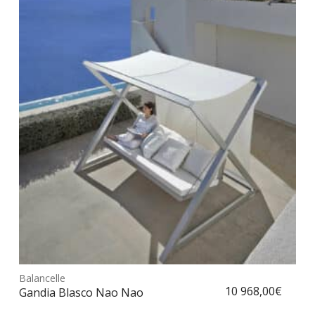
Ce
prod
Balancelle
Choix des options
a
10 968,00
€
Gandia Blasco Nao Nao
plus