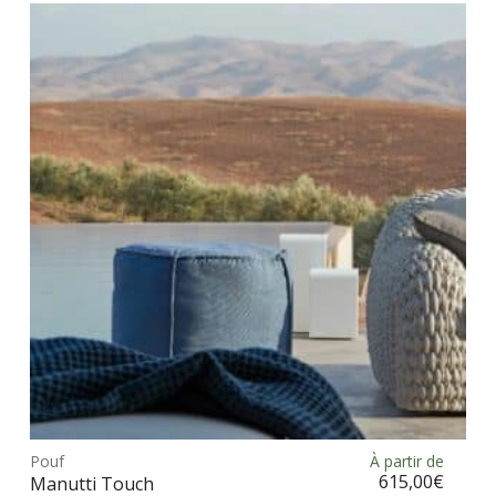
vari
Les
opt
peu
être
choi
sur
la
pag
du
prod
Ce
prod
Pouf
À partir de
Choix des options
a
615,00
€
Manutti Touch
plus