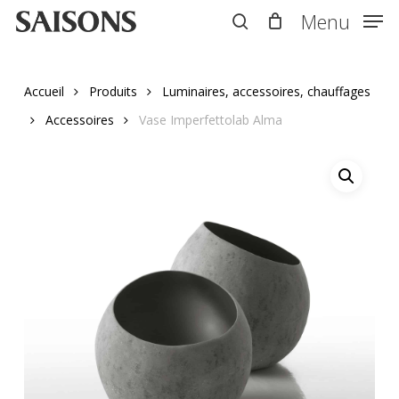
Skip
Menu
Menu
to
search
main
content
Accueil
Produits
Luminaires, accessoires, chauffages
Accessoires
Vase Imperfettolab Alma