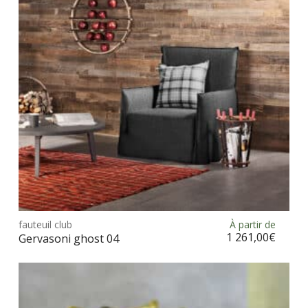
être
choi
sur
la
pag
du
prod
Ce
prod
fauteuil club
À partir de
Choix des options
a
1 261,00
€
Gervasoni ghost 04
plus
vari
Les
opt