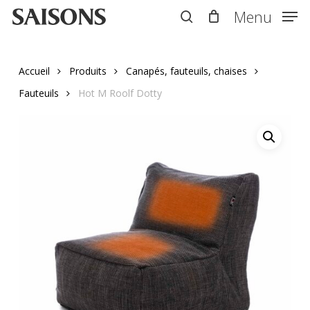
Skip
Menu
Menu
to
search
main
content
Accueil
Produits
Canapés, fauteuils, chaises
Fauteuils
Hot M Roolf Dotty