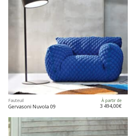
être
choi
sur
la
pag
du
prod
Ce
prod
Fauteuil
À partir de
Choix des options
a
3 494,00
€
Gervasoni Nuvola 09
plus
vari
Les
opt