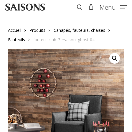
Skip
Menu
Menu
to
search
main
content
Accueil
Produits
Canapés, fauteuils, chaises
Fauteuils
fauteuil club Gervasoni ghost 04