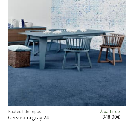
opt
peu
être
choi
sur
la
pag
du
prod
Ce
prod
Fauteuil de repas
À partir de
Choix des options
a
848,00
€
Gervasoni gray 24
plus
vari