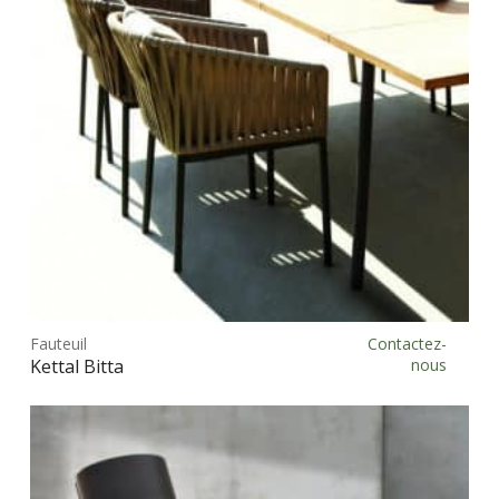
Ce
prod
Fauteuil
Contactez-
Choix des options
a
Kettal Bitta
nous
plus
vari
Les
opt
peu