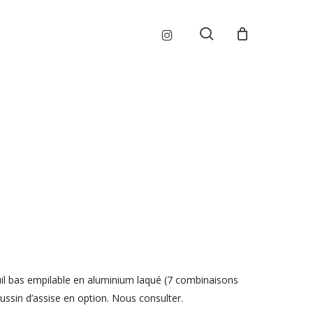
Menu
instagram
search
euil bas empilable en aluminium laqué (7 combinaisons
oussin d’assise en option. Nous consulter.