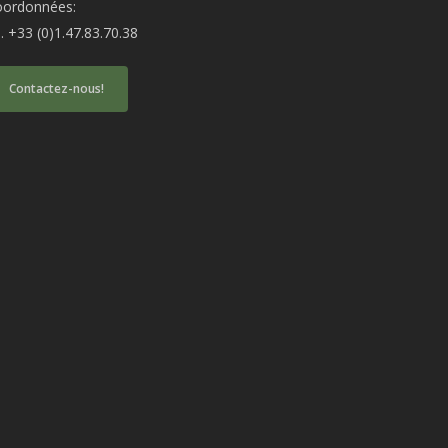
oordonnées:
produit
produit
l. +33 (0)1.47.83.70.38
Contactez-nous!