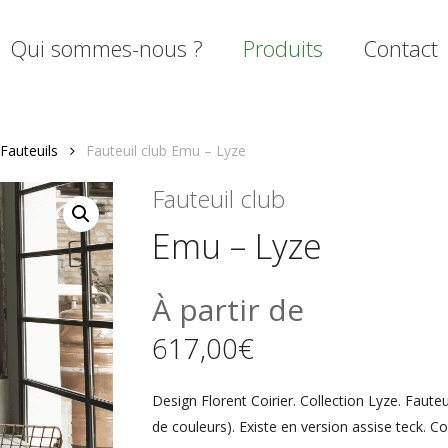
Qui sommes-nous ?
Produits
Contact
Fauteuils
Fauteuil club Emu – Lyze
mer
Fauteuil club
Emu – Lyze
À partir de
617,00
€
Design Florent Coirier. Collection Lyze. Faut
de couleurs). Existe en version assise teck. C