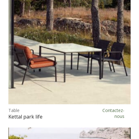
Ce
prod
Table
Contactez-
Choix des options
a
Kettal park life
nous
plus
vari
Les