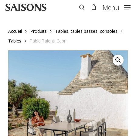
Skip
Menu
Menu
to
search
main
content
Accueil
Produits
Tables, tables basses, consoles
Tables
Table Talenti Capri