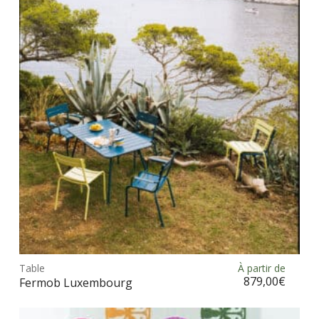
opt
peu
être
choi
sur
la
pag
du
prod
Ce
prod
Table
À partir de
Choix des options
a
879,00
€
Fermob Luxembourg
plus
vari