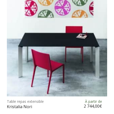
Les
opt
peu
être
choi
sur
la
pag
du
prod
Ce
prod
Table repas extensible
À partir de
Choix des options
a
2 744,00
€
Kristalia Nori
plus