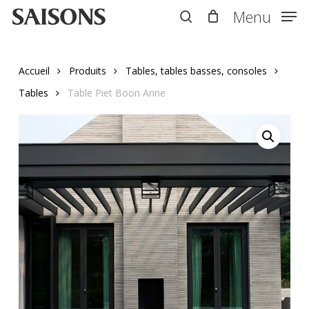
Skip
Menu
Menu
to
search
main
content
Accueil
Produits
Tables, tables basses, consoles
Tables
Table Piet Boon Anne