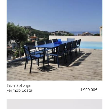
peu
être
choi
sur
la
pag
du
prod
Ce
prod
Table à allonge
Choix des options
a
1 999,00
€
Fermob Costa
plus
vari
Les