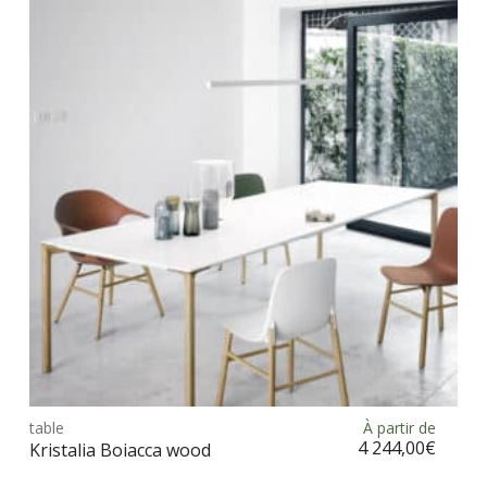
Les
opt
peu
être
choi
sur
la
pag
du
prod
Ce
prod
table
À partir de
Choix des options
a
4 244,00
€
Kristalia Boiacca wood
plus