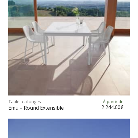
Ce
prod
Table à allonges
À partir de
Choix des options
a
2 244,00
€
Emu – Round Extensible
plus
vari
Les
opt