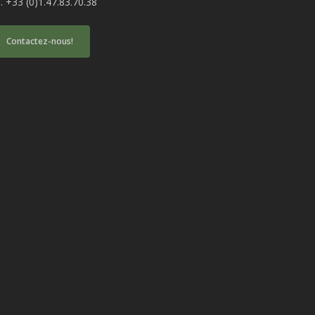
l. +33 (0)1.47.83.70.38
Contactez-nous!