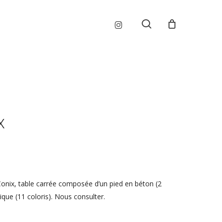
Menu
instagram
search
x
Conix, table carrée composée d’un pied en béton (2
que (11 coloris). Nous consulter.