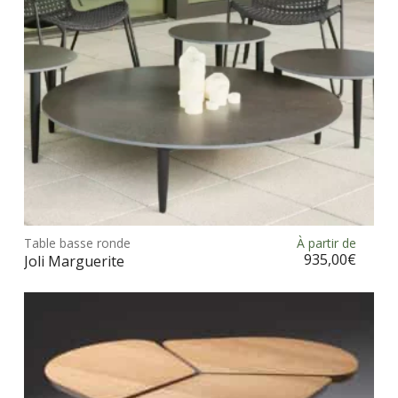
sur
la
pag
du
prod
Ce
prod
Table basse ronde
À partir de
Choix des options
a
935,00
€
Joli Marguerite
plus
vari
Les
opt
peu
être