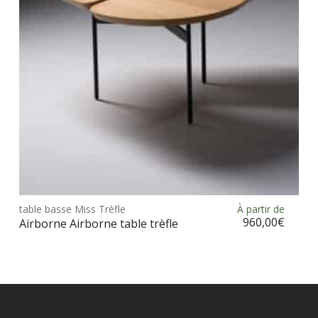
choi
sur
la
pag
du
prod
Ce
prod
table basse Miss Trèfle
À partir de
Choix des options
a
960,00
€
Airborne Airborne table trèfle
plus
vari
Les
opt
peu