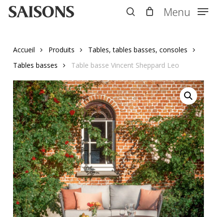
Skip
Menu
Menu
to
search
main
content
Accueil
Produits
Tables, tables basses, consoles
Tables basses
Table basse Vincent Sheppard Leo