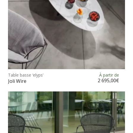
la
pag
du
prod
Ce
prod
Table basse ‘elyps’
À partir de
Choix des options
a
2 695,00
€
Joli Wire
plus
vari
Les
opt
peu
être
choi