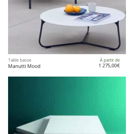
Ce
prod
Table basse
À partir de
Choix des options
a
1 275,00
€
Manutti Mood
plus
vari
Les
opt
peu
être
choi
sur
la