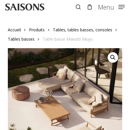
Skip
Menu
Menu
to
search
main
content
Accueil
Produits
Tables, tables basses, consoles
Tables basses
Table basse Manutti Muyu