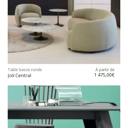
la
pag
du
prod
Ce
prod
Table basse ronde
À partir de
Choix des options
a
1 475,00
€
Joli Central
plus
vari
Les
opt
peu
être
choi