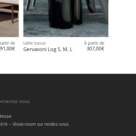
Ce
Ce
produit
produit
partir de
table basse
À partir de
Choix des options
a
a
291,00
€
307,00
€
Gervasoni Log S, M, L
plusieurs
plusieurs
variations.
variations.
Les
Les
options
options
peuvent
peuvent
être
être
choisies
choisies
ontactez-nous
sur
sur
la
la
resse:
page
page
016 – Show-room sur rendez-vous.
du
du