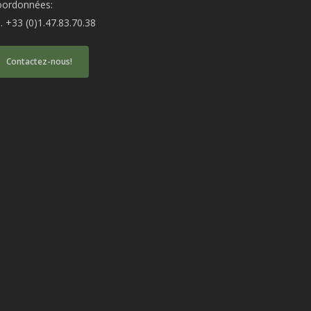
oordonnées:
produit
produit
l. +33 (0)1.47.83.70.38
Contactez-nous!