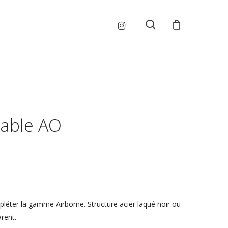
Menu
instagram
search
table AO
léter la gamme Airborne. Structure acier laqué noir ou
rent.