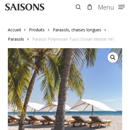
Skip
Menu
Menu
to
search
main
content
Accueil
Produits
Parasols, chaises longues
Parasols
Parasol Polynesian Tuuci Ocean Master M1