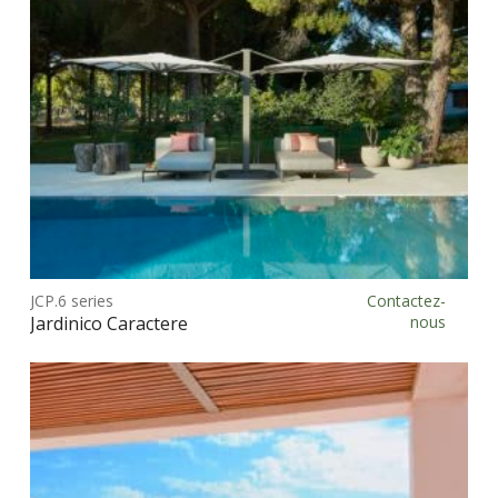
Ce
prod
JCP.6 series
Contactez-
Choix des options
a
Jardinico Caractere
nous
plus
vari
Les
opt
peu
être