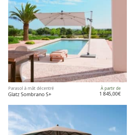
choi
sur
la
pag
du
prod
Ce
prod
Parasol à mât décentré
À partir de
Choix des options
a
1 845,00
€
Glatz Sombrano S+
plus
vari
Les
opt
peu