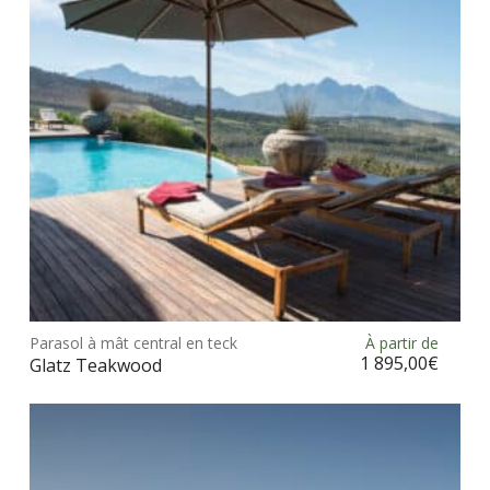
être
choi
sur
la
pag
du
prod
Ce
prod
Parasol à mât central en teck
À partir de
Choix des options
a
1 895,00
€
Glatz Teakwood
plus
vari
Les
opt
peu