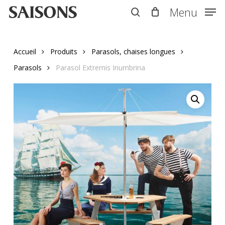
Skip
Menu
Menu
to
search
main
content
Accueil
Produits
Parasols, chaises longues
Parasols
Parasol Extremis Inumbrina