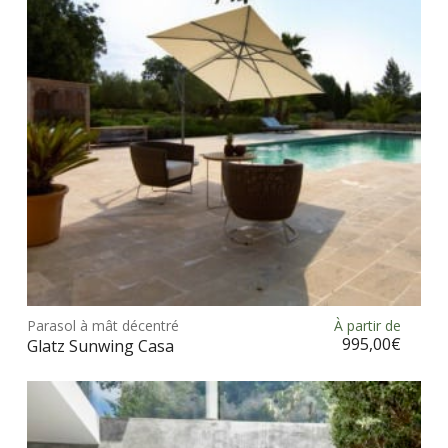
être
choi
sur
la
pag
du
prod
Ce
prod
Parasol à mât décentré
À partir de
Choix des options
a
995,00
€
Glatz Sunwing Casa
plus
vari
Les
opt