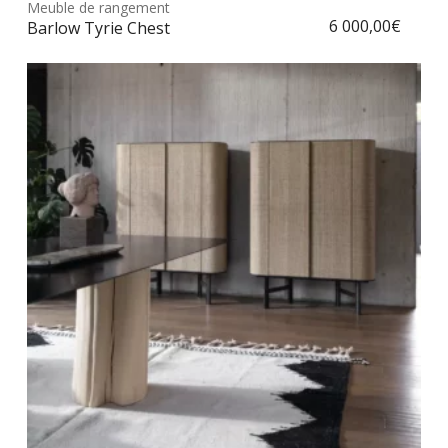
Meuble de rangement
Choix des options
a
6 000,00
€
Barlow Tyrie Chest
plus
vari
Les
opt
peu
être
choi
sur
la
pag
du
prod
Ce