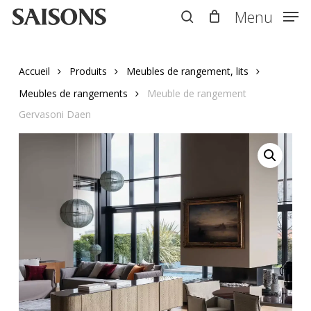
Skip
Menu
Menu
to
search
main
content
Accueil
Produits
Meubles de rangement, lits
Meubles de rangements
Meuble de rangement
Gervasoni Daen