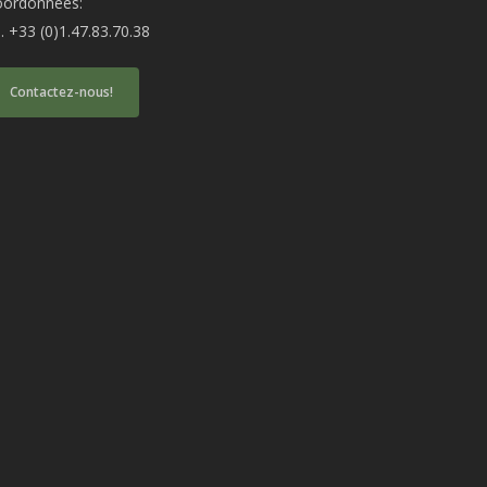
oordonnées:
produit
produit
l. +33 (0)1.47.83.70.38
Contactez-nous!