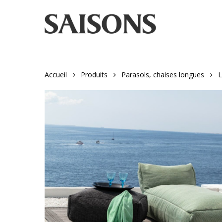
Skip
to
main
content
Accueil
Produits
Parasols, chaises longues
L
Appuyez sur "entrer" pour rechercher ou ESC pour fer