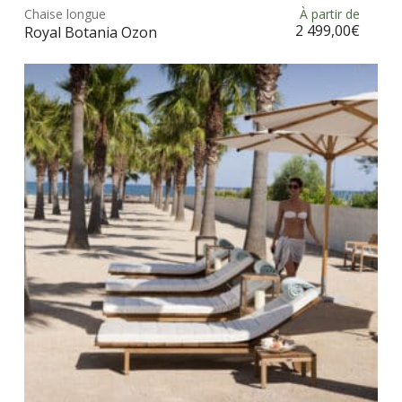
Chaise longue
À partir de
Choix des options
a
2 499,00
€
Royal Botania Ozon
plus
vari
Les
opt
peu
être
choi
sur
la
pag
du
prod
Ce