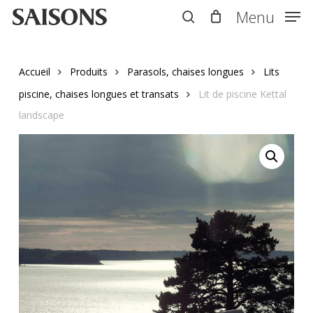
Skip
Menu
Menu
to
search
main
content
Accueil
Produits
Parasols, chaises longues
Lits
piscine, chaises longues et transats
Lit de piscine Kettal
landscape