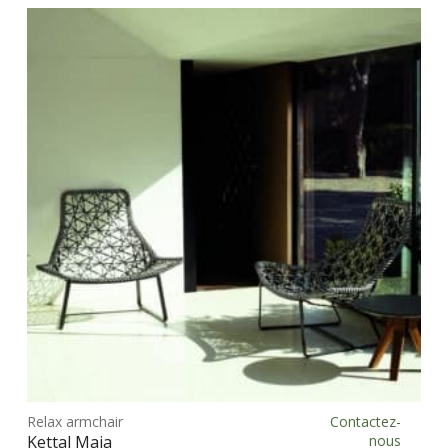
Ce
prod
Relax armchair
Contactez-
Choix des options
a
Kettal Maia
nous