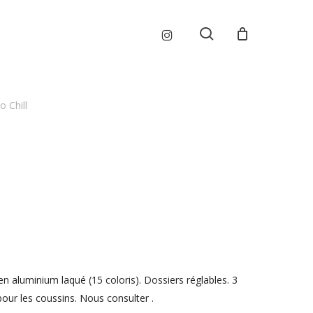
Menu
instagram
search
o Chill
en aluminium laqué (15 coloris). Dossiers réglables. 3
pour les coussins. Nous consulter .