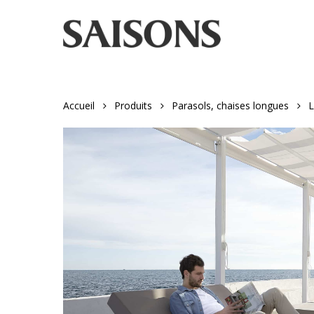
Skip
to
main
content
Accueil
Produits
Parasols, chaises longues
L
Appuyez sur "entrer" pour rechercher ou ESC pour fer