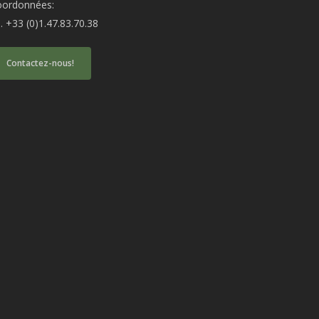
oordonnées:
produit
produit
l. +33 (0)1.47.83.70.38
Contactez-nous!