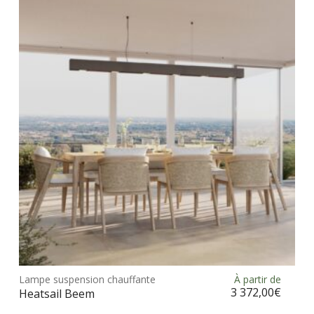
Les
opt
peu
être
choi
sur
la
pag
du
prod
Ce
prod
Lampe suspension chauffante
À partir de
Choix des options
a
3 372,00
€
Heatsail Beem
plus