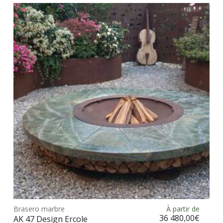
vari
Les
opt
peu
être
choi
sur
la
pag
du
prod
Ce
prod
Brasero marbre
À partir de
Choix des options
a
36 480,00
€
AK 47 Design Ercole