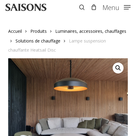
Skip
Menu
Menu
to
search
main
content
Accueil
Produits
Luminaires, accessoires, chauffages
Solutions de chauffage
Lampe suspension
chauffante Heatsail Disc