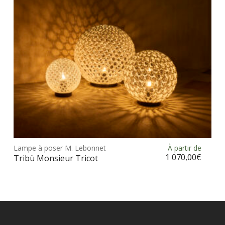
choi
sur
la
pag
du
prod
Ce
prod
Lampe à poser M. Lebonnet
À partir de
Choix des options
a
1 070,00
€
Tribù Monsieur Tricot
plus
vari
Les
opt
peu