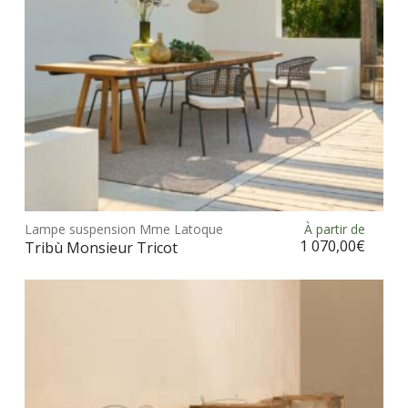
la
pag
du
prod
Ce
prod
Lampe suspension Mme Latoque
À partir de
Choix des options
a
1 070,00
€
Tribù Monsieur Tricot
plus
vari
Les
opt
peu
être
choi