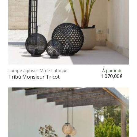
Ce
prod
Lampe à poser Mme Latoque
À partir de
Choix des options
a
1 070,00
€
Tribù Monsieur Tricot
plus
vari
Les
opt
peu
être
choi
sur