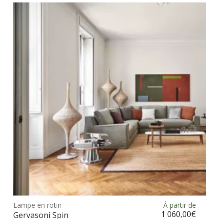
vari
Les
opt
peu
être
choi
sur
la
pag
du
prod
Ce
prod
Lampe en rotin
À partir de
Choix des options
a
1 060,00
€
Gervasoni Spin