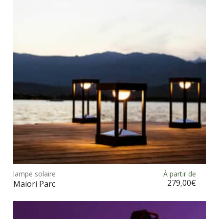
Ce
prod
lampe solaire
À partir de
Choix des options
a
279,00
€
Maiori Parc
plus
vari
Les