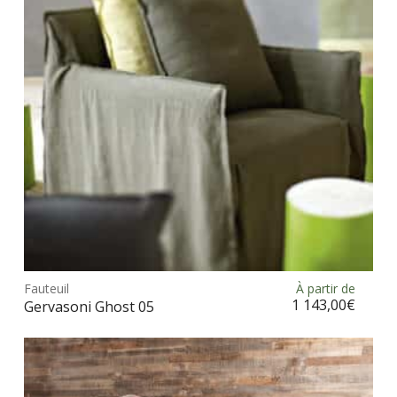
Ce
prod
Fauteuil
À partir de
Choix des options
a
1 143,00
€
Gervasoni Ghost 05
plus
vari
Les
opt