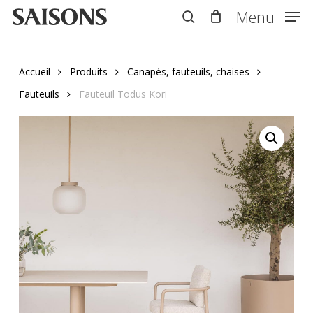
Skip
Menu
Menu
to
search
main
content
Accueil
Produits
Canapés, fauteuils, chaises
Fauteuils
Fauteuil Todus Kori