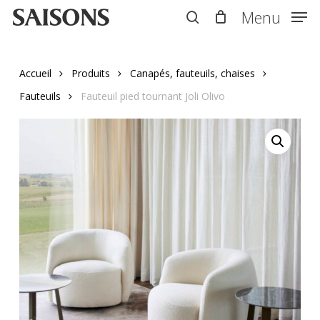
Skip
Menu
Menu
to
search
main
content
Accueil
Produits
Canapés, fauteuils, chaises
Fauteuils
Fauteuil pied tournant Joli Olivo