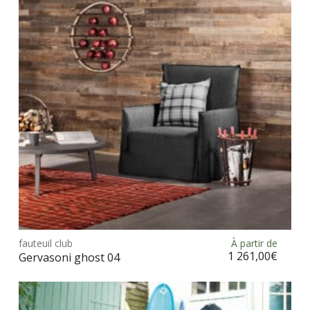
Ce
prod
fauteuil club
À partir de
Choix des options
a
1 261,00
€
Gervasoni ghost 04
plus
vari
Les