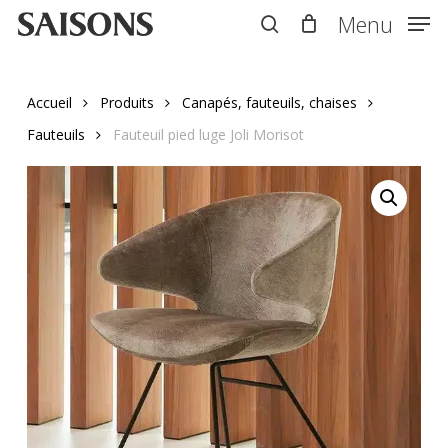
Skip
Menu
Menu
to
search
main
content
Accueil
Produits
Canapés, fauteuils, chaises
Fauteuils
Fauteuil pied luge Joli Morisot