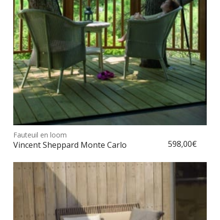
sur
la
pag
du
prod
Ce
prod
Fauteuil en loom
Choix des options
a
598,00
€
Vincent Sheppard Monte Carlo
plus
vari
Les
opt
peu
être