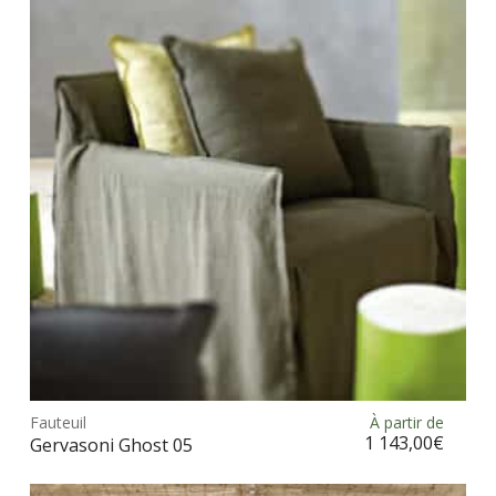
Ce
prod
Fauteuil
À partir de
Choix des options
a
1 143,00
€
Gervasoni Ghost 05
plus
vari