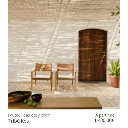
Les
opt
peu
être
choi
sur
la
pag
du
prod
Ce
prod
Fauteuil bas easy chair
À partir de
Choix des options
a
1 430,00
€
Tribù Kos
plus