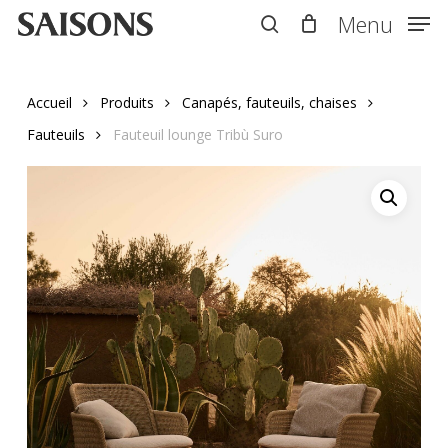
Skip
Menu
Menu
to
search
main
content
Accueil
Produits
Canapés, fauteuils, chaises
Fauteuils
Fauteuil lounge Tribù Suro