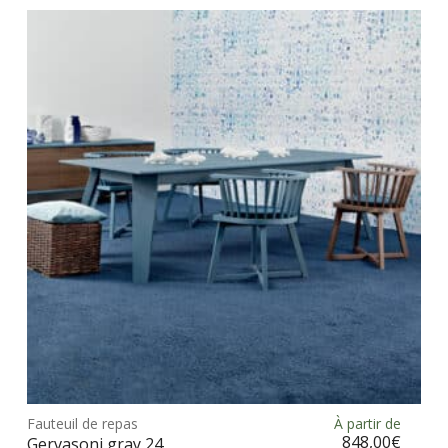
vari
Les
opt
peu
être
choi
sur
la
pag
du
prod
Ce
prod
Fauteuil de repas
À partir de
Choix des options
a
848,00
€
Gervasoni gray 24